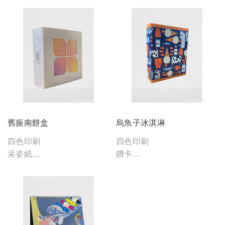
舊振南餅盒
烏魚子冰淇淋
四色印刷
四色印刷
采姿紙
鑽卡
祥賀卡
霧膜
亮油
打凸
燙銀
燙白