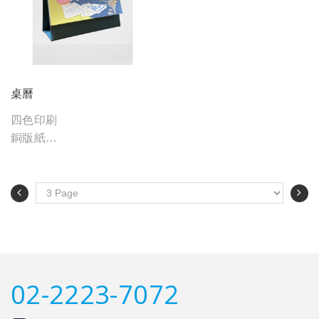
桌曆
四色印刷
銅版紙
水光
穿線圈
02-2223-7072